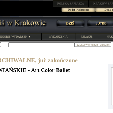
POLSKA
ZAPRASZA
KRAKÓW
ZAP
Dodaj wydarzenie
Dodaj r
EGORIE WYDARZEŃ ▼
WYDARZENIA
RELACJE
NAS
HIWALNE, już zakończone
ŃSKIE - Art Color Ballet