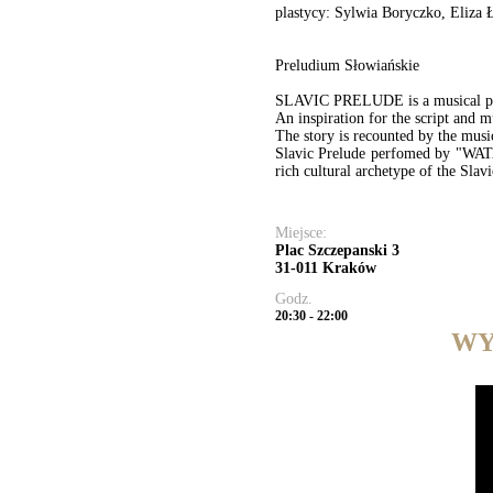
plastycy: Sylwia Boryczko, Eliza 
Preludium Słowiańskie
SLAVIC PRELUDE is a musical perf
An inspiration for the script and m
The story is recounted by the musi
Slavic Prelude perfomed by "WAT
rich cultural archetype of the Slavi
Miejsce:
Plac Szczepanski 3
31-011 Kraków
Godz.
20:30 - 22:00
WY