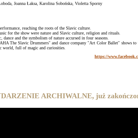
Łoboda, Joanna Łaksa, Karolina Sobońska, Violetta Sporny
ormance, reaching the roots of the Slavic culture.
usic for the show were nature and Slavic culture, religion and rituals.
c, dance and the symbolism of nature accursed in four seasons.
AHA The Slavic Drummers" and dance company "Art Color Ballet" shows to t
c world, full of magic and curiosities.
https://www.facebook.
DARZENIE ARCHIWALNE, już zakończo