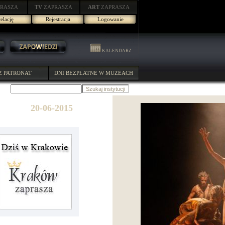
RASZA
TV
ZAPRASZA
ART
ZAPRASZA
elację
Rejestracja
Logowanie
KALENDARZ
Z PATRONAT
DNI BEZPŁATNE W MUZEACH
20-06-2015