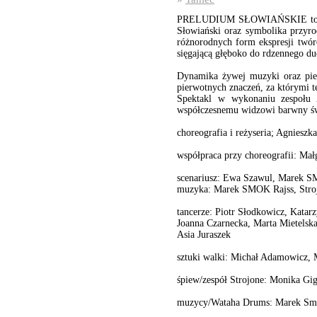
PRELUDIUM SŁOWIAŃSKIE to spekta
Słowiański oraz symbolika przyr
różnorodnych form ekspresji twór
sięgającą głęboko do rdzennego du
Dynamika żywej muzyki oraz pieś
pierwotnych znaczeń, za którymi t
Spektakl w wykonaniu zespołu
współczesnemu widzowi barwny świa
choreografia i reżyseria; Agnieszk
współpraca przy choreografii: Ma
scenariusz: Ewa Szawul, Marek S
muzyka: Marek SMOK Rajss, Stro
tancerze: Piotr Słodkowicz, Kata
Joanna Czarnecka, Marta Mietelsk
Asia Juraszek
sztuki walki: Michał Adamowicz, 
śpiew/zespół Strojone: Monika Gig
muzycy/Wataha Drums: Marek Smok