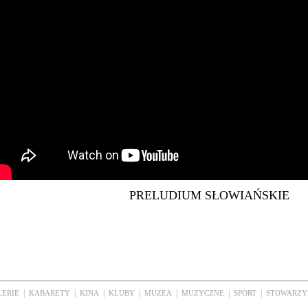
PRELUDIUM SŁOWIAŃSKIE
|
|
|
|
|
|
|
LERIE
KABARETY
KINA
KLUBY
MUZEA
MUZYCZNE
SPORT
STOWARZY