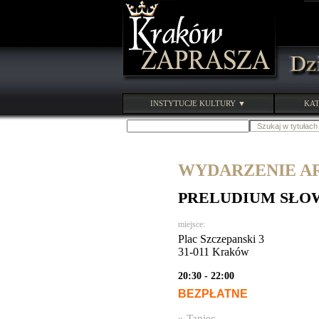
INSTYTUCJE KULTURY ▼
KAT
WYDARZENIE ARC
PRELUDIUM SŁOWIA
miejsce:
Plac Szczepanski 3
31-011 Kraków
20:30 - 22:00
BEZPŁATNE
»
Taniec