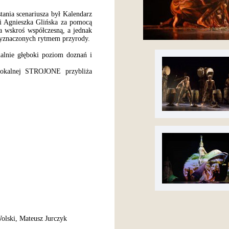
nia scenariusza był Kalendarz
i Agnieszka Glińska za pomocą
a wskroś współczesną, a jednak
 wyznaczonych rytmem przyrody.
alnie głęboki poziom doznań i
okalnej STROJONE przybliża
lski, Mateusz Jurczyk