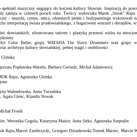
kl muzyczny sięgający do korzeni kultury Słowian. Inspiracją do powsta
ody zaklęta w czterech porach roku. Twórcy widowiska Marek „Smok” Rajss 
czej – muzyki, rytmu, tańca, rdzennych pieśni i bodypaintingu wykreowali n
cha interpretację świata prasłowiańskiego, z bogactwem wierzeń i obrzędów,
ni słowiańskich, zilustrowana tańcem i plastyką przenosi widza na emocjon
ęsknimy.
 Art Color Ballet, grupy WATAHA The Slavic Drummers oraz grupy w
t archetypu kultury słowiańskiej, pełnej magii i osobliwości
a Glińska
łgorzata Popławska-Warelis, Barbara Gwózdz, Michał Adamowicz
MOK Rajss, Agnieszka Glińska
jone
rzyna Walendowska, Anna Turzańska
a, Agata Glenc, Klaudia Nowak
Michał Frosik
ier, Weronika Gogola, Katarzyna Masior, Anna Sitko, Agnieszka Szeptalin
 Rajss,Marcel Zambrzycki, Grzegorz Dziankowski,Tomek Marzec, Marcin Wo