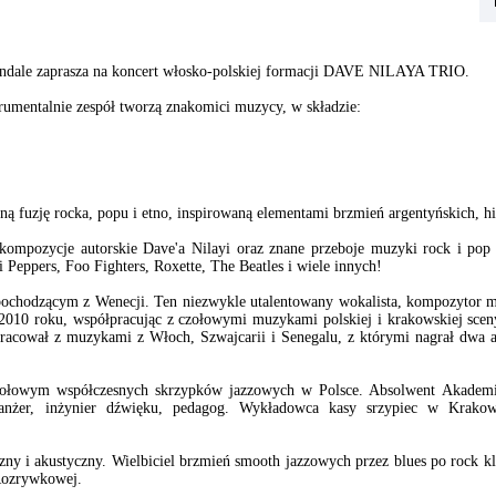
andale zaprasza na koncert włosko-polskiej formacji DAVE NILAYA TRIO.
rumentalnie zespół tworzą znakomici muzycy, w składzie:
ą fuzję rocka, popu i etno, inspirowaną elementami brzmień argentyńskich, his
ę kompozycje autorskie Dave'a Nilayi oraz znane przeboje muzyki rock i po
i Peppers, Foo Fighters, Roxette, The Beatles i wiele innych!
 pochodzącym z Wenecji. Ten niezwykle utalentowany wokalista, kompozytor mu
2010 roku, współpracując z czołowymi muzykami polskiej i krakowskiej scen
łpracował z muzykami z Włoch, Szwajcarii i Senegalu, z którymi nagrał dwa 
zołowym współczesnych skrzypków jazzowych w Polsce. Absolwent Akadem
ranżer, inżynier dźwięku, pedagog. Wykładowca kasy srzypiec w Krako
czny i akustyczny. Wielbiciel brzmień smooth jazzowych przez blues po rock k
Rozrywkowej.