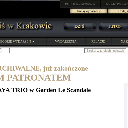
POLSKA
ZAPRASZA
KRAKÓW
ZAP
Dodaj wydarzenie
Dodaj r
EGORIE WYDARZEŃ ▼
WYDARZENIA
RELACJE
NAS
HIWALNE, już zakończone
M PATRONATEM
YA TRIO w Garden Le Scandale