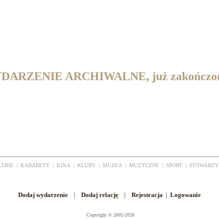
DARZENIE ARCHIWALNE, już zakończo
|
|
|
|
|
|
|
LERIE
KABARETY
KINA
KLUBY
MUZEA
MUZYCZNE
SPORT
STOWARZY
Dodaj wydarzenie
|
Dodaj relację
|
Rejestracja
|
Logowanie
Copyright
©
2002-2026