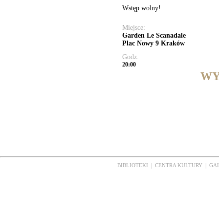
Wstęp wolny!
Miejsce:
Garden Le Scanadale
Plac Nowy 9 Kraków
Godz.
20:00
WY
|
|
BIBLIOTEKI
CENTRA KULTURY
GA