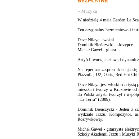
BEZPŁATNE
»
Muzyka
W niedzielę 4 maja Garden Le Sc
Ten oryginalny brzmieniowo i inst
Dave Nilaya - wokal
Dominik Bieńczycki - skrzypce
Michał Gaweł - gitara
Artyści tworzą ciekawą i dynamiczn
Na repertuar zespołu składają si
Piazzolla, U2, Oasis, Red Hot Chil
Dave Nilaya jest włoskim artystą
mieszka i tworzy w Krakowie od 
do Polski artysta tworzył i wspó
"Ex Terra" (2009).
Dominik Bieńczycki - Jeden z c
wydziale Jazzu. Kompozytor, a
Rozrywkowej.
Michał Gaweł - gitarzysta elektry
Szkoły Akademii Jazzu i Muzyki 