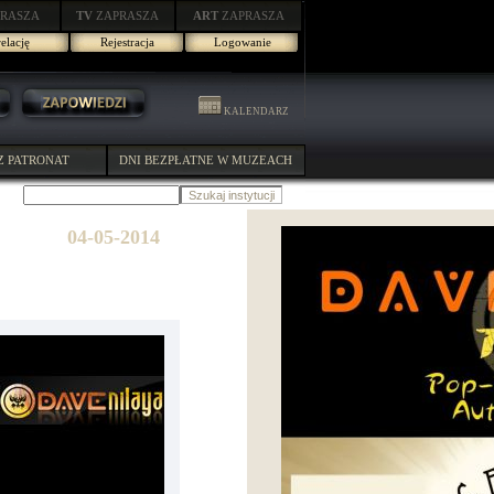
RASZA
TV
ZAPRASZA
ART
ZAPRASZA
elację
Rejestracja
Logowanie
KALENDARZ
Z PATRONAT
DNI BEZPŁATNE W MUZEACH
04-05-2014