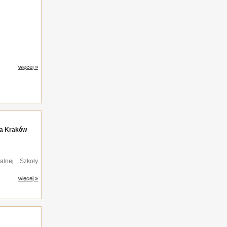
więcej »
na Kraków
alnej Szkoły
więcej »