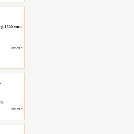
g, 1800 euro
więcej »
y
ch
więcej »