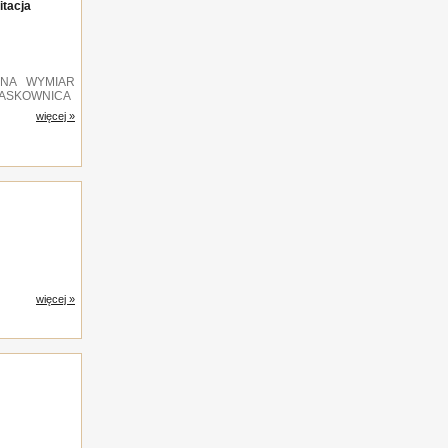
tacja
 NA WYMIAR
MASKOWNICA
więcej »
więcej »