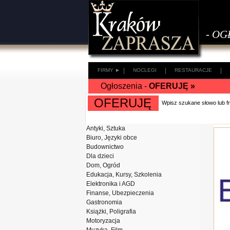
- OG
|
|
|
FIRMY ►
NOCLEGI
RESTAURACJE
Ogłoszenia -
OFERUJĘ »
OFERUJĘ
Wpisz szukane słowo lub 
Antyki, Sztuka
Biuro, Języki obce
Budownictwo
Dla dzieci
Dom, Ogród
Edukacja, Kursy, Szkolenia
Elektronika i AGD
Finanse, Ubezpieczenia
Gastronomia
Książki, Poligrafia
Motoryzacja