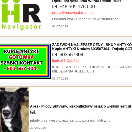
Operator/Operatorka Wózka Reach Truck
tel. +48 505 176 000
praca@hrnavigator.com.pl
Operator wózka reach truck w Niemczech
01-07-2026
ZADZWOŃ NAJLEPSZE CENY - SKUP ANTYKÓW
Kupię ANTYKI Kraków 603567304 - Dojadę G
tel. 603567304
tigrisek1@go2.pl
KUPIĘ ANTYKI po LIKWIDACJI - SPRZĄTA
MIESZKANIA, KOLEKCJI !
01-07-2026
Ares - młody, aktywny, niekonfliktowy psiak o wielkim sercu!
tel.
młody pies, wesoły, przyjazny, towarzyski, aktywny
30-06-2026