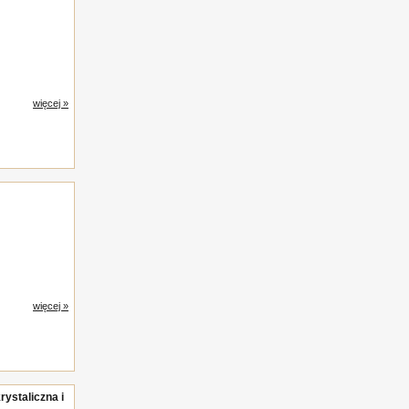
więcej »
więcej »
rystaliczna i