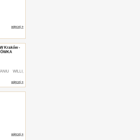
więcej »
 Kraków -
OTÓWKA
NIU WILLI,
więcej »
więcej »