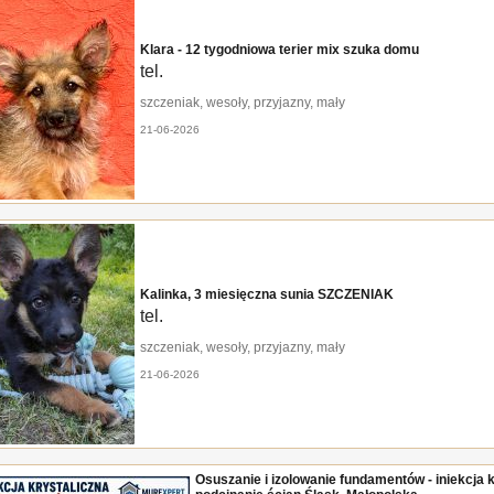
Klara - 12 tygodniowa terier mix szuka domu
tel.
szczeniak, wesoły, przyjazny, mały
21-06-2026
Kalinka, 3 miesięczna sunia SZCZENIAK
tel.
szczeniak, wesoły, przyjazny, mały
21-06-2026
Osuszanie i izolowanie fundamentów - iniekcja k