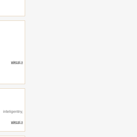
więcej »
nteligentny,
więcej »