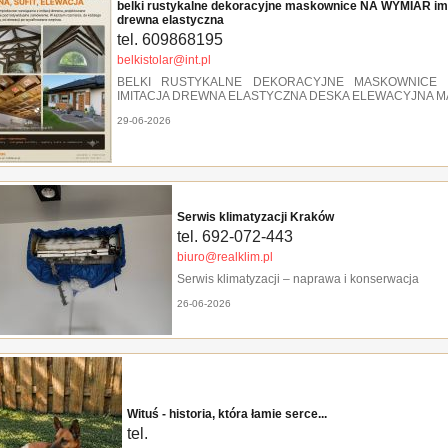
belki rustykalne dekoracyjne maskownice NA WYMIAR imi
drewna elastyczna
tel. 609868195
belkistolar@int.pl
BELKI RUSTYKALNE DEKORACYJNE MASKOWNICE
IMITACJA DREWNA ELASTYCZNA DESKA ELEWACYJNA 
29-06-2026
Serwis klimatyzacji Kraków
tel. 692-072-443
biuro@realklim.pl
Serwis klimatyzacji – naprawa i konserwacja
26-06-2026
Wituś - historia, która łamie serce...
tel.