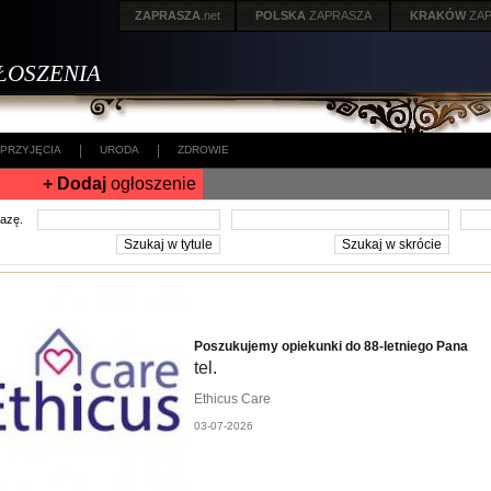
ZAPRASZA
.net
POLSKA
ZAPRASZA
KRAKÓW
ZA
ŁOSZENIA
|
|
PRZYJĘCIA
URODA
ZDROWIE
+ Dodaj
ogłoszenie
frazę.
Poszukujemy opiekunki do 88-letniego Pana
tel.
Ethicus Care
03-07-2026