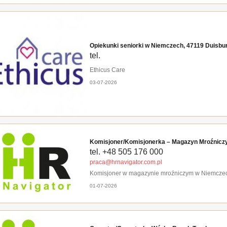
Opiekunki seniorki w Niemczech, 47119 Duisbur
tel.
Ethicus Care
03-07-2026
Komisjoner/Komisjonerka – Magazyn Mroźnicz
tel. +48 505 176 000
praca@hrnavigator.com.pl
Komisjoner w magazynie mroźniczym w Niemcze
01-07-2026