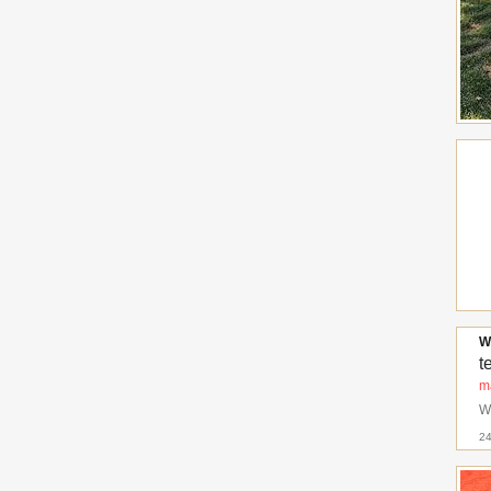
W
te
m
W
24