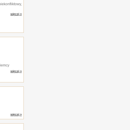
iekonfliktowy,
więcej »
Niemcy
więcej »
więcej »