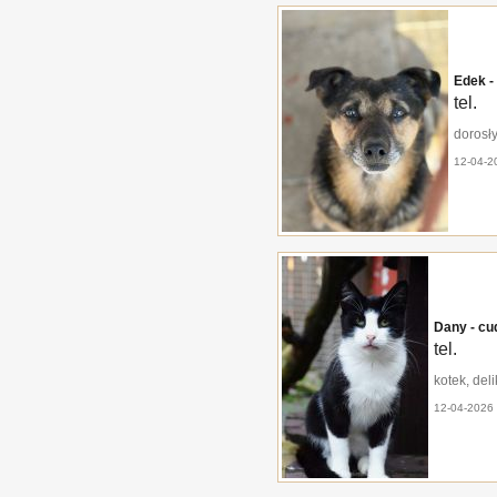
Edek - 
tel.
dorosły
12-04-2
Dany - cu
tel.
kotek, del
12-04-2026