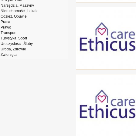
Muzyka, Film
Narzędzia, Maszyny
Nieruchomości, Lokale
Odzież, Obuwie
Praca
Prawo
Transport
Turystyka, Sport
Uroczystości, Śluby
Uroda, Zdrowie
Zwierzęta