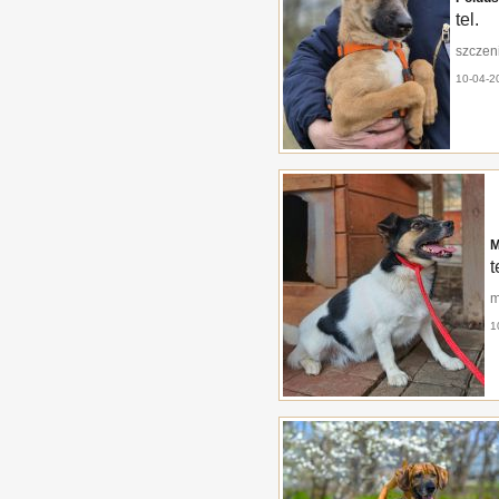
tel.
szczeni
10-04-2
M
t
m
1