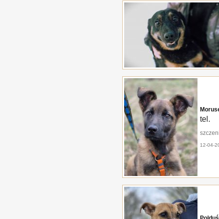
Moruse
tel.
szczeni
12-04-2
Polduś