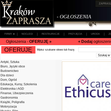
ZAPRAS
- OGŁOSZENIA
|
|
|
|
|
FIRMY ►
NOCLEGI
RESTAURACJE
PRZYJĘCIA
URODA
Z
Ogłoszenia -
OFERUJĘ »
+ Dodaj
ogłoszeni
OFERUJĘ
Wpisz szukane słowo lub frazę.
Antyki, Sztuka
Biuro, Języki obce
Budownictwo
Dla dzieci
Dom, Ogród
Edukacja, Kursy, Szkolenia
Elektronika i AGD
Finanse, Ubezpieczenia
Gastronomia
Książki, Poligrafia
Motoryzacja