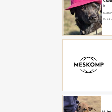
Czaru
tel.
starsz
08-04-
Malink