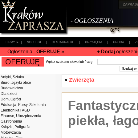
ZAPRAS
- OGŁOSZENIA
|
|
|
|
|
FIRMY ►
NOCLEGI
RESTAURACJE
PRZYJĘCIA
URODA
Z
Ogłoszenia -
OFERUJĘ »
+ Dodaj
ogłoszeni
OFERUJĘ
Wpisz szukane słowo lub frazę.
Antyki, Sztuka
»
Zwierzęta
Biuro, Języki obce
Budownictwo
Dla dzieci
Dom, Ogród
Fantastycz
Edukacja, Kursy, Szkolenia
Elektronika i AGD
piekła, ła
Finanse, Ubezpieczenia
Gastronomia
Książki, Poligrafia
Motoryzacja