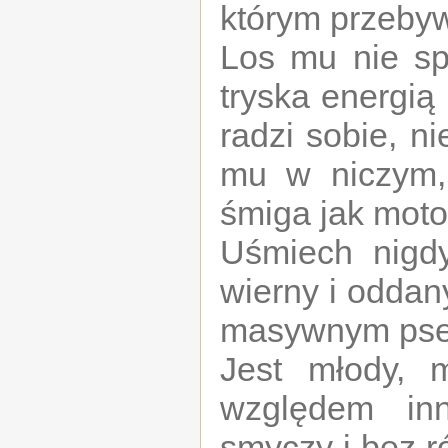
którym przebyw
Los mu nie sp
tryska energią 
radzi sobie, n
mu w niczym,
śmiga jak moto
Uśmiech nigd
wierny i oddan
masywnym psem
Jest młody, 
względem in
smyczy i bez r