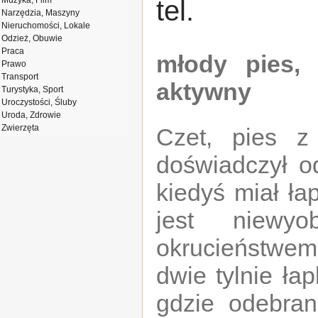
Muzyka, Film
tel.
Narzędzia, Maszyny
Nieruchomości, Lokale
Odzież, Obuwie
Praca
młody pies, 
Prawo
Transport
aktywny
Turystyka, Sport
Uroczystości, Śluby
Uroda, Zdrowie
Zwierzęta
Czet, pies z
doświadczył od
kiedyś miał ła
jest niewyo
okrucieństwem
dwie tylnie łap
gdzie odebran