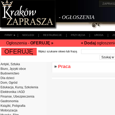
ZAPRAS
- OGŁOSZENIA
|
|
|
|
|
FIRMY ►
NOCLEGI
RESTAURACJE
PRZYJĘCIA
URODA
Z
Ogłoszenia -
OFERUJĘ »
+ Dodaj
ogłoszeni
OFERUJĘ
Wpisz szukane słowo lub frazę.
Antyki, Sztuka
»
Praca
Biuro, Języki obce
Budownictwo
Dla dzieci
Dom, Ogród
Edukacja, Kursy, Szkolenia
Elektronika i AGD
Finanse, Ubezpieczenia
Gastronomia
Książki, Poligrafia
Motoryzacja