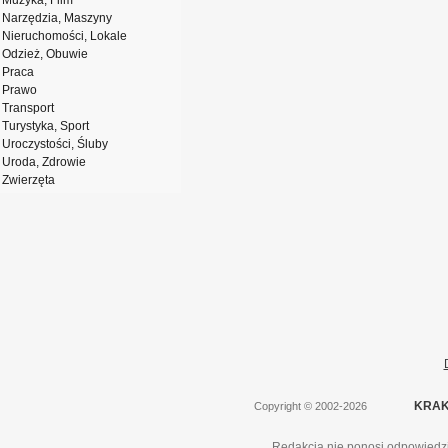
Muzyka, Film
Narzędzia, Maszyny
Nieruchomości, Lokale
Odzież, Obuwie
Praca
Prawo
Transport
Turystyka, Sport
Uroczystości, Śluby
Uroda, Zdrowie
Zwierzęta
KRAK
Copyright
©
2002-2026
Redakcja nie ponosi odpowiedzi