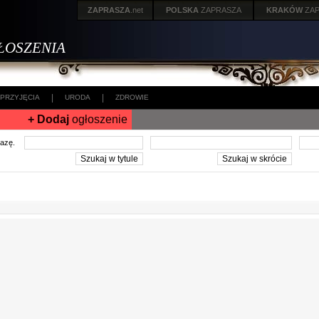
ZAPRASZA
.net
POLSKA
ZAPRASZA
KRAKÓW
ZA
ŁOSZENIA
|
|
PRZYJĘCIA
URODA
ZDROWIE
+ Dodaj
ogłoszenie
frazę.