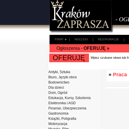
- OG
|
|
|
FIRMY ►
NOCLEGI
RESTAURACJE
Ogłoszenia -
OFERUJĘ »
OFERUJĘ
Wpisz szukane słowo lub 
Antyki, Sztuka
»
Praca
Biuro, Języki obce
Budownictwo
Dla dzieci
Dom, Ogród
Edukacja, Kursy, Szkolenia
Elektronika i AGD
Finanse, Ubezpieczenia
Gastronomia
Książki, Poligrafia
Motoryzacja