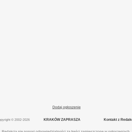
Dodaj ogłoszenie
KRAKÓW ZAPRASZA
Kontakt z Redak
pyright
©
2002-2026
Redakcja nie ponosi odpowiedzialności za treści zamieszczone w ogłoszeniach.