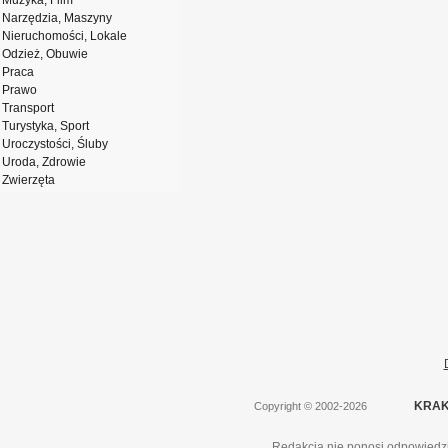
Muzyka, Film
Narzędzia, Maszyny
Nieruchomości, Lokale
Odzież, Obuwie
Praca
Prawo
Transport
Turystyka, Sport
Uroczystości, Śluby
Uroda, Zdrowie
Zwierzęta
KRAK
Copyright
©
2002-2026
Redakcja nie ponosi odpowiedzi