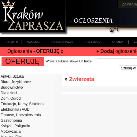
ZAPRAS
- OGŁOSZENIA
|
|
|
|
|
FIRMY ►
NOCLEGI
RESTAURACJE
PRZYJĘCIA
URODA
Z
Ogłoszenia -
OFERUJĘ »
+ Dodaj
ogłoszeni
OFERUJĘ
Wpisz szukane słowo lub frazę.
Antyki, Sztuka
»
Zwierzęta
Biuro, Języki obce
Budownictwo
Dla dzieci
Dom, Ogród
Edukacja, Kursy, Szkolenia
Elektronika i AGD
Finanse, Ubezpieczenia
Gastronomia
Książki, Poligrafia
Motoryzacja