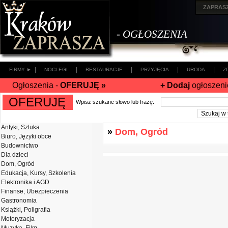
ZAPRAS
- OGŁOSZENIA
|
|
|
|
|
FIRMY ►
NOCLEGI
RESTAURACJE
PRZYJĘCIA
URODA
Z
Ogłoszenia -
OFERUJĘ »
+ Dodaj
ogłoszeni
OFERUJĘ
Wpisz szukane słowo lub frazę.
Antyki, Sztuka
»
Dom, Ogród
Biuro, Języki obce
Budownictwo
Dla dzieci
Dom, Ogród
Edukacja, Kursy, Szkolenia
Elektronika i AGD
Finanse, Ubezpieczenia
Gastronomia
Książki, Poligrafia
Motoryzacja