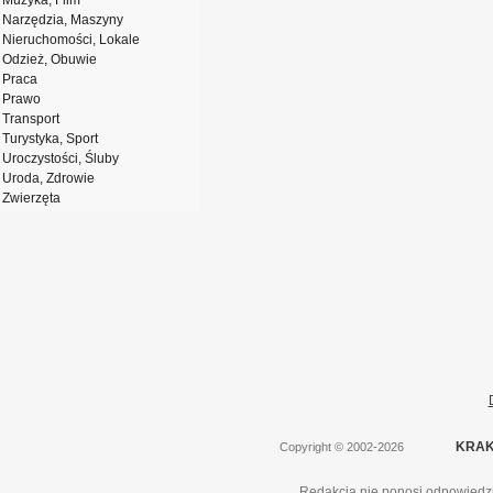
Muzyka, Film
Narzędzia, Maszyny
Nieruchomości, Lokale
Odzież, Obuwie
Praca
Prawo
Transport
Turystyka, Sport
Uroczystości, Śluby
Uroda, Zdrowie
Zwierzęta
KRAK
Copyright
©
2002-2026
Redakcja nie ponosi odpowiedzi