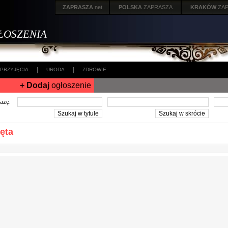
ZAPRASZA
.net
POLSKA
ZAPRASZA
KRAKÓW
ZA
ŁOSZENIA
|
|
PRZYJĘCIA
URODA
ZDROWIE
+ Dodaj
ogłoszenie
frazę.
ęta