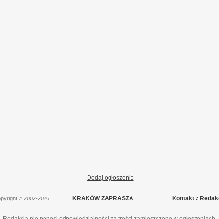
Dodaj ogłoszenie
KRAKÓW ZAPRASZA
Kontakt z Redak
pyright
©
2002-2026
Redakcja nie ponosi odpowiedzialności za treści zamieszczone w ogłoszeniach.