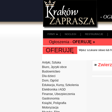
- OG
|
|
|
FIRMY ►
NOCLEGI
RESTAURACJE
Ogłoszenia -
OFERUJĘ »
OFERUJĘ
Wpisz szukane słowo lub 
Antyki, Sztuka
»
Zwierz
Biuro, Języki obce
Budownictwo
Dla dzieci
Dom, Ogród
Edukacja, Kursy, Szkolenia
Elektronika i AGD
Finanse, Ubezpieczenia
Gastronomia
Książki, Poligrafia
Motoryzacja