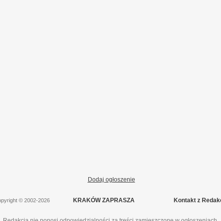
Dodaj ogłoszenie
KRAKÓW ZAPRASZA
Kontakt z Redak
pyright
©
2002-2026
Redakcja nie ponosi odpowiedzialności za treści zamieszczone w ogłoszeniach.