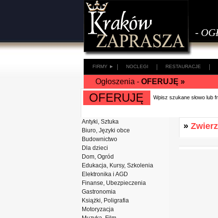
- OG
|
|
|
FIRMY ►
NOCLEGI
RESTAURACJE
Ogłoszenia -
OFERUJĘ »
OFERUJĘ
Wpisz szukane słowo lub 
Antyki, Sztuka
»
Zwierz
Biuro, Języki obce
Budownictwo
Dla dzieci
Dom, Ogród
Edukacja, Kursy, Szkolenia
Elektronika i AGD
Finanse, Ubezpieczenia
Gastronomia
Książki, Poligrafia
Motoryzacja