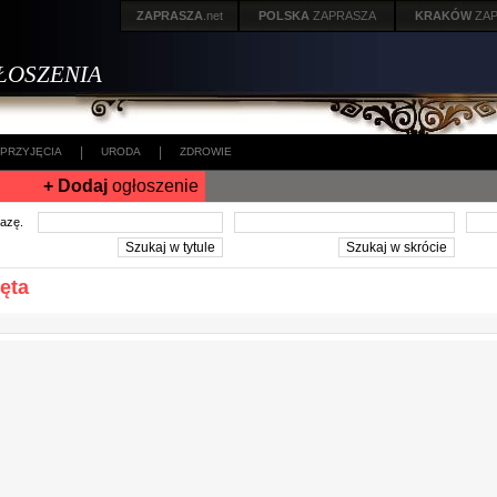
ZAPRASZA
.net
POLSKA
ZAPRASZA
KRAKÓW
ZA
ŁOSZENIA
|
|
PRZYJĘCIA
URODA
ZDROWIE
+ Dodaj
ogłoszenie
frazę.
ęta